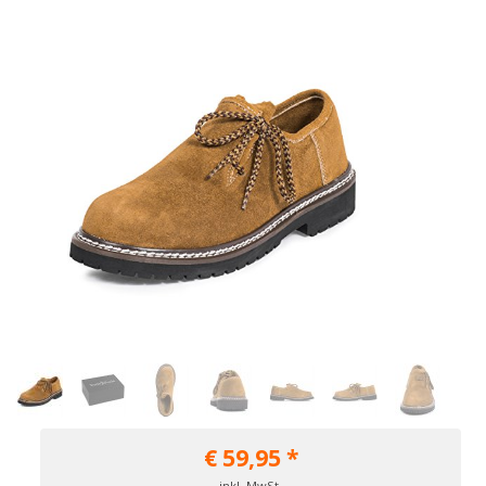
€
59,95
*
inkl. MwSt.