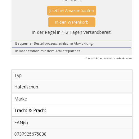
Jetzt bei Amazon kaufen
in den Warenkorb
In der Regel in 1-2 Tagen versandbereit.
Bequemer Bestellprozess, einfache Abwicklung.
In Kooperation mit dem Affiliatepartner
* am 10. Oktober 2017 um 15:16 Uhr aktualisiert
Typ
Haferlschuh
Marke
Tracht & Pracht
EAN(s)
0737925675838